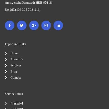
Amtsgericht Darmstadt HRB-95118
Ust-IdNr. DE 305 708 213
F
T
G
I
L
a
w
o
n
i
c
i
o
s
n
e
t
g
t
k
b
t
l
a
e
o
e
e
g
d
o
r
-
r
i
Important Links
k
p
a
n
-
l
m
-
Home
f
u
i
s
n
About Us
-
Services
g
Blog
Contact
Service Links
독일전시