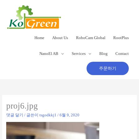
콘
텐
츠
로
건
너
Home
About Us
RoboCam Global
RootPlus
뛰
기
NanoEl AB
Services
Blog
Contact
주문하기
proj6.jpg
댓글 달기
/ 글쓴이
tsgodkkj1
/
6월 9, 2020