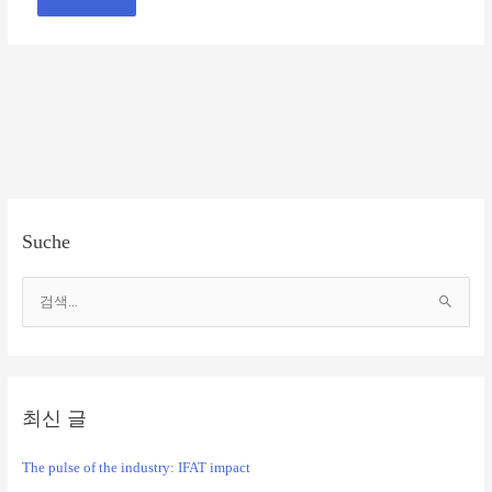
Suche
검
색
대
상
최신 글
The pulse of the industry: IFAT impact