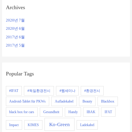
Archives
2020년 7월
2020년 6월
2017년 6월
2017년 5월
Popular Tags
#IFAT
#독일환경전시
#웹세미나
#환경전시
Android-Tablet für PKWs
Aufladekabel
Beauty
Blackbox
black box for cars
Gesundheit
Handy
IBAK
IFAT
Ko-Green
Impact
KIMES
Ladekabel