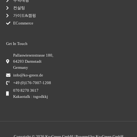
무역대행
컨설팅
가이드&캠핑
ECommerce
Get In Touch
Pallaswiesenstrasse 180,
64293 Darmstadt
Germany
info@ko-green.de
+49 (0)176-7007-1208
070 8270 3617
Kakaotalk : tsgodkkj
Copyright © 2026 Ko-Green GmbH | Powered by Ko-Green GmbH