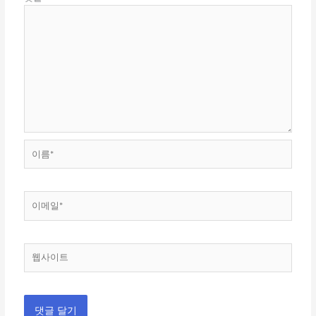
이
름
*
이
메
일
*
웹
사
이
트