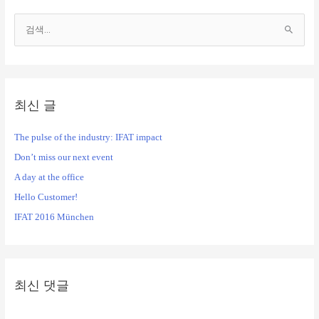
검
색
대
상
최신 글
The pulse of the industry: IFAT impact
Don’t miss our next event
A day at the office
Hello Customer!
IFAT 2016 München
최신 댓글