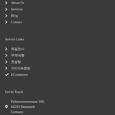
s
n
About Us
-
Services
g
Blog
Contact
Service Links
독일전시
무역대행
컨설팅
가이드&캠핑
ECommerce
Get In Touch
Pallaswiesenstrasse 180,
64293 Darmstadt
Germany