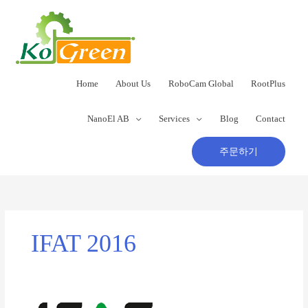
콘
텐
츠
로
건
너
Home
About Us
RoboCam Global
RootPlus
뛰
기
NanoEl AB
Services
Blog
Contact
주문하기
IFAT 2016
IFAT