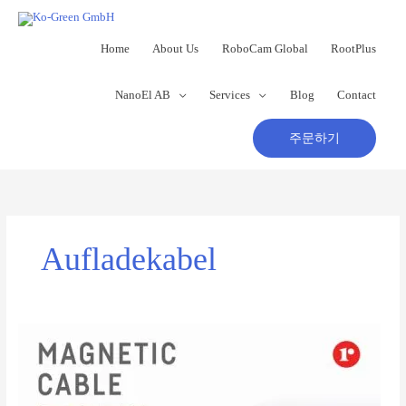
콘
텐
츠
Home
About Us
RoboCam Global
RootPlus
로
건
NanoEl AB
Services
Blog
Contact
너
뛰
기
주문하기
Aufladekabel
Reddot