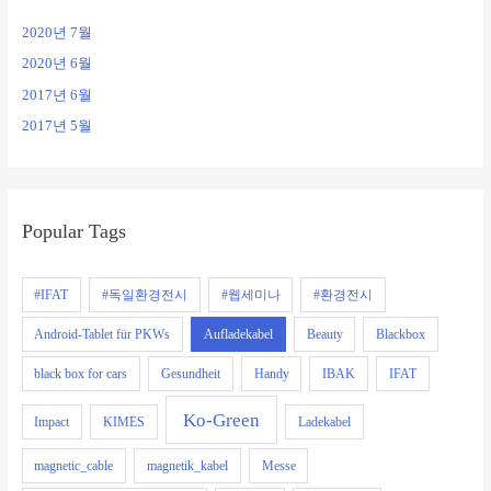
2020년 7월
2020년 6월
2017년 6월
2017년 5월
Popular Tags
#IFAT
#독일환경전시
#웹세미나
#환경전시
Android-Tablet für PKWs
Aufladekabel
Beauty
Blackbox
black box for cars
Gesundheit
Handy
IBAK
IFAT
Ko-Green
Impact
KIMES
Ladekabel
magnetic_cable
magnetik_kabel
Messe