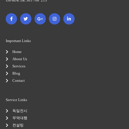
Ust-IdNr. DE 305 708 213
F
T
G
I
L
a
w
o
n
i
c
i
o
s
n
e
t
g
t
k
b
t
l
a
e
o
e
e
g
d
o
r
-
r
i
Important Links
k
p
a
n
-
l
m
-
Home
f
u
i
s
n
About Us
-
Services
g
Blog
Contact
Service Links
독일전시
무역대행
컨설팅