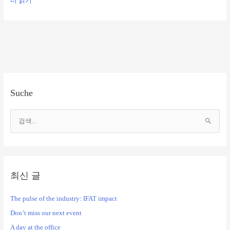
더 읽기"
Suche
검
색
대
상
최신 글
The pulse of the industry: IFAT impact
Don’t miss our next event
A day at the office