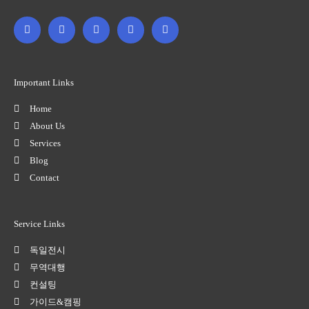
F
T
G
I
L
a
w
o
n
i
c
i
o
s
n
e
t
g
t
k
b
t
l
a
e
o
e
e
g
d
o
r
-
r
i
Important Links
k
p
a
n
-
l
m
-
Home
f
u
i
s
n
About Us
-
Services
g
Blog
Contact
Service Links
독일전시
무역대행
컨설팅
가이드&캠핑