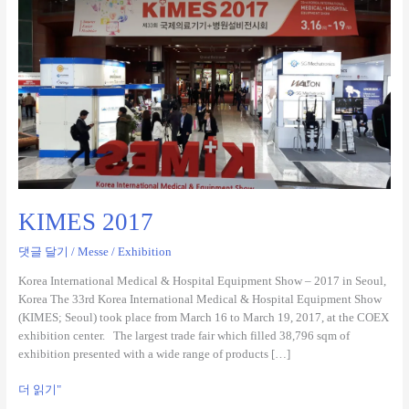
2017
KIMES 2017
댓글 달기
/
Messe / Exhibition
Korea International Medical & Hospital Equipment Show – 2017 in Seoul,
Korea The 33rd Korea International Medical & Hospital Equipment Show
(KIMES; Seoul) took place from March 16 to March 19, 2017, at the COEX
exhibition center. The largest trade fair which filled 38,796 sqm of
exhibition presented with a wide range of products […]
더 읽기"