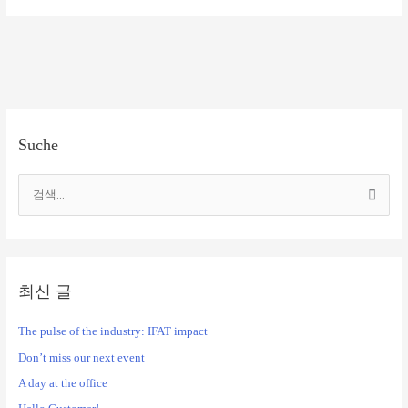
Suche
검
색
대
상
최신 글
The pulse of the industry: IFAT impact
Don’t miss our next event
A day at the office