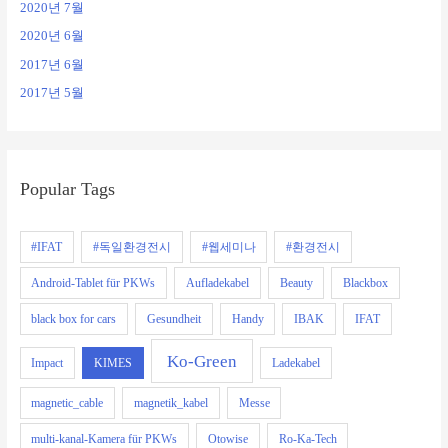
2020년 7월
2020년 6월
2017년 6월
2017년 5월
Popular Tags
#IFAT
#독일환경전시
#웹세미나
#환경전시
Android-Tablet für PKWs
Aufladekabel
Beauty
Blackbox
black box for cars
Gesundheit
Handy
IBAK
IFAT
Ko-Green
Impact
KIMES
Ladekabel
magnetic_cable
magnetik_kabel
Messe
multi-kanal-Kamera für PKWs
Otowise
Ro-Ka-Tech