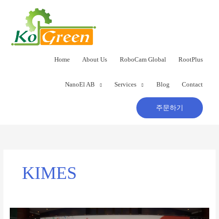
콘
텐
츠
로
건
너
Home
About Us
RoboCam Global
RootPlus
뛰
기
NanoEl AB
Services
Blog
Contact
주문하기
KIMES
KIMES