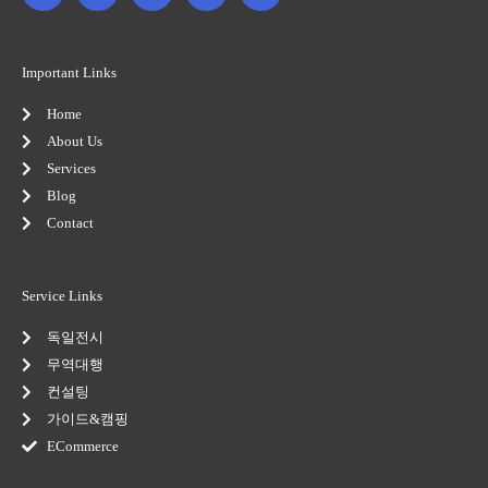
c
i
o
s
n
e
t
g
t
k
b
t
l
a
e
o
e
e
g
d
o
r
-
r
i
Important Links
k
p
a
n
-
l
m
-
Home
f
u
i
s
n
About Us
-
Services
g
Blog
Contact
Service Links
독일전시
무역대행
컨설팅
가이드&캠핑
ECommerce