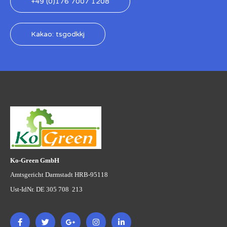
+49 (0)176 7007 1208
Kakao: tsgodkkj
Ko-Green GmbH
Amtsgericht Darmstadt HRB-95118
Ust-IdNr. DE 305 708 213
F
T
G
I
L
a
w
o
n
i