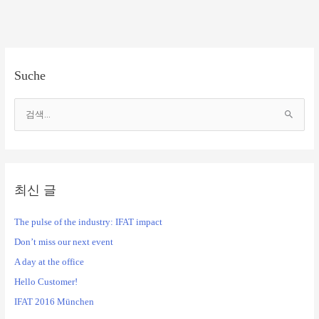
Suche
검
색
대
상
최신 글
The pulse of the industry: IFAT impact
Don’t miss our next event
A day at the office
Hello Customer!
IFAT 2016 München