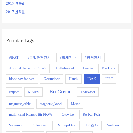
2017년 6월
2017년 5월
Popular Tags
#IFAT
#독일환경전시
#웹세미나
#환경전시
Android-Tablet für PKWs
Aufladekabel
Beauty
Blackbox
black box for cars
Gesundheit
Handy
IBAK
IFAT
Ko-Green
Impact
KIMES
Ladekabel
magnetic_cable
magnetik_kabel
Messe
multi-kanal-Kamera für PKWs
Otowise
Ro-Ka-Tech
Sanierung
Schönheit
TV-Inspektion
TV 조사
Wellness