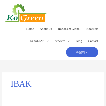
콘
텐
츠
로
건
너
Home
About Us
RoboCam Global
RootPlus
뛰
기
NanoEl AB
Services
Blog
Contact
주문하기
IBAK
IBAK