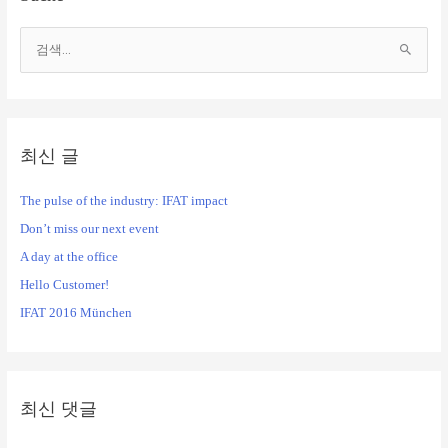
검
색
대
상
최신 글
The pulse of the industry: IFAT impact
Don’t miss our next event
A day at the office
Hello Customer!
IFAT 2016 München
최신 댓글