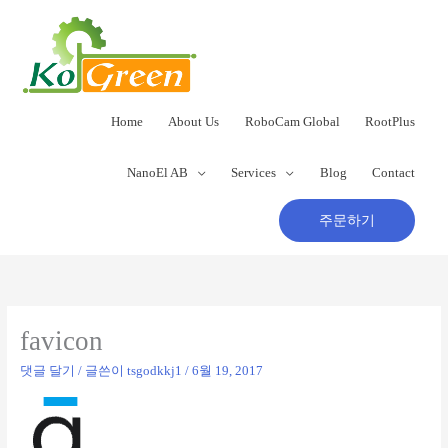
콘
텐
츠
로
건
너
Home
About Us
RoboCam Global
RootPlus
뛰
기
NanoEl AB
Services
Blog
Contact
주문하기
favicon
댓글 달기
/ 글쓴이
tsgodkkj1
/
6월 19, 2017