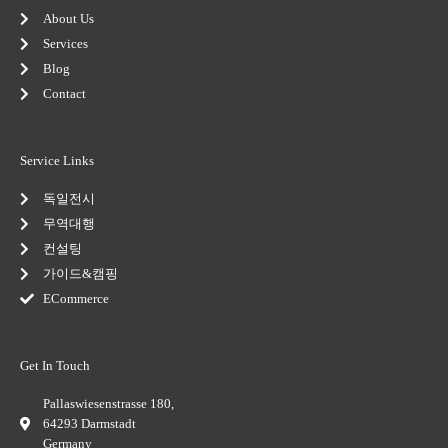
f
u
i
s
n
About Us
-
Services
g
Blog
Contact
Service Links
독일전시
무역대행
컨설팅
가이드&캠핑
ECommerce
Get In Touch
Pallaswiesenstrasse 180,
64293 Darmstadt
Germany