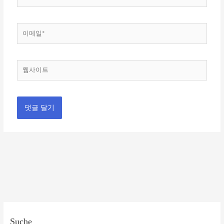
름
*
이
메
일
*
웹
사
이
트
Suche