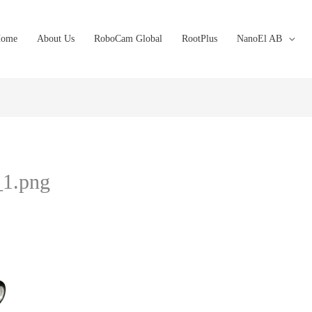
ome
About Us
RoboCam Global
RootPlus
NanoEl AB
1.png