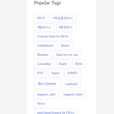
Popular Tags
#IFAT
#독일환경전시
#웹세미나
#환경전시
Android-Tablet für PKWs
Aufladekabel
Beauty
Blackbox
black box for cars
Gesundheit
Handy
IBAK
IFAT
Impact
KIMES
Ko-Green
Ladekabel
magnetic_cable
magnetik_kabel
Messe
multi-kanal-Kamera für PKWs