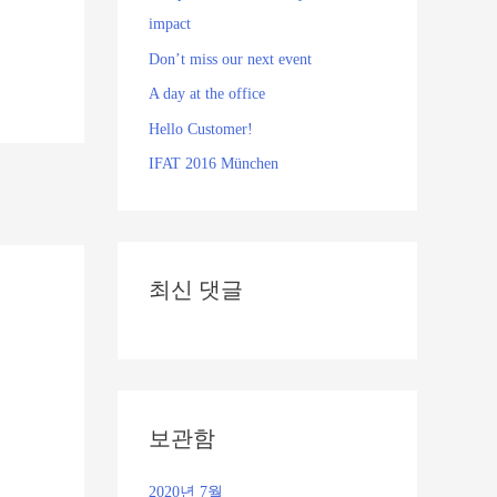
impact
Don’t miss our next event
A day at the office
Hello Customer!
IFAT 2016 München
최신 댓글
보관함
2020년 7월