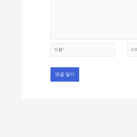
이
이
름
메
*
일
*