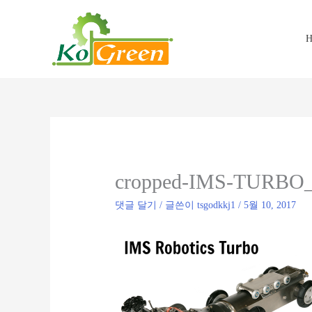
콘
텐
츠
H
로
건
너
뛰
기
cropped-IMS-TURBO_
댓글 달기
/ 글쓴이
tsgodkkj1
/
5월 10, 2017