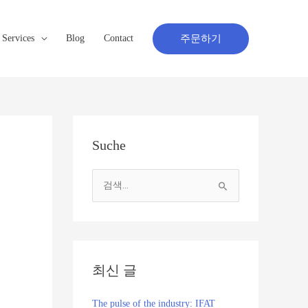
주문하기
Services
Blog
Contact
Suche
검
색
대
상
최신 글
The pulse of the industry: IFAT