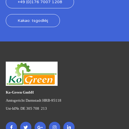
+49 (0)176 7007 1208
Kakao: tsgodkkj
Ko-Green GmbH
Amtsgericht Darmstadt HRB-95118
Ust-IdNr. DE 305 708 213
F
T
G
I
L
a
w
o
n
i