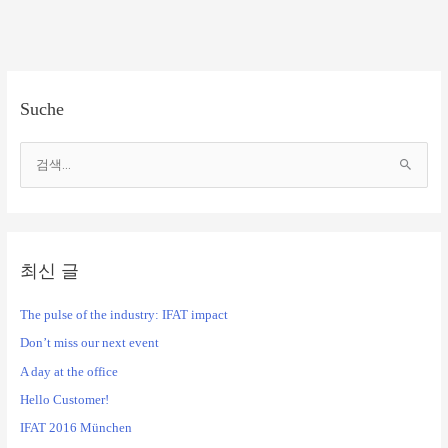
Suche
검
색
대
상
최신 글
The pulse of the industry: IFAT impact
Don’t miss our next event
A day at the office
Hello Customer!
IFAT 2016 München