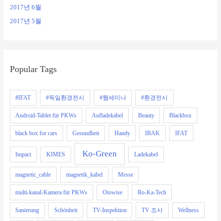
2017년 6월
2017년 5월
Popular Tags
#IFAT
#독일환경전시
#웹세미나
#환경전시
Android-Tablet für PKWs
Aufladekabel
Beauty
Blackbox
black box for cars
Gesundheit
Handy
IBAK
IFAT
Ko-Green
Impact
KIMES
Ladekabel
magnetic_cable
magnetik_kabel
Messe
multi-kanal-Kamera für PKWs
Otowise
Ro-Ka-Tech
Sanierung
Schönheit
TV-Inspektion
TV 조사
Wellness