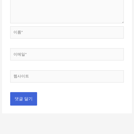
이
름
*
이
메
일
*
웹
사
이
트