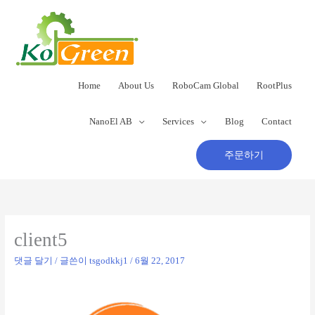
콘
텐
츠
로
건
너
Home
About Us
RoboCam Global
RootPlus
뛰
기
NanoEl AB
Services
Blog
Contact
주문하기
client5
댓글 달기
/ 글쓴이
tsgodkkj1
/
6월 22, 2017