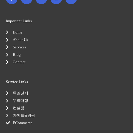
c
i
o
s
n
e
t
g
t
k
b
t
l
a
e
o
e
e
g
d
o
r
-
r
i
Important Links
k
p
a
n
-
l
m
-
Home
f
u
i
s
n
About Us
-
Services
g
Blog
Contact
Service Links
독일전시
무역대행
컨설팅
가이드&캠핑
ECommerce