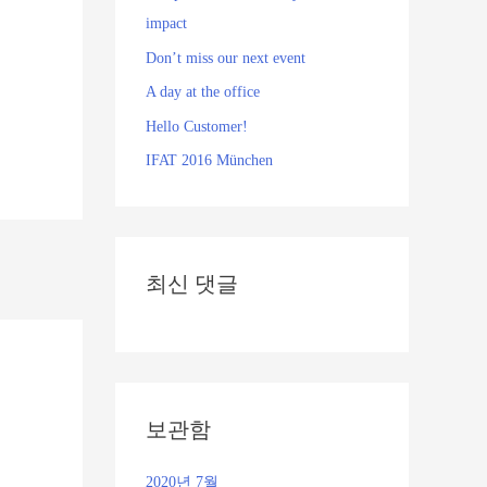
impact
Don’t miss our next event
A day at the office
Hello Customer!
IFAT 2016 München
최신 댓글
보관함
2020년 7월