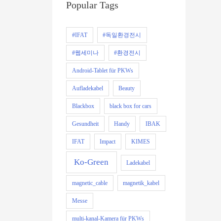
Popular Tags
#IFAT
#독일환경전시
#웹세미나
#환경전시
Android-Tablet für PKWs
Aufladekabel
Beauty
Blackbox
black box for cars
Gesundheit
Handy
IBAK
IFAT
Impact
KIMES
Ko-Green
Ladekabel
magnetic_cable
magnetik_kabel
Messe
multi-kanal-Kamera für PKWs