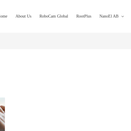
ome
About Us
RoboCam Global
RootPlus
NanoEl AB