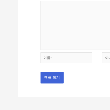
이
이
름
메
*
일
*