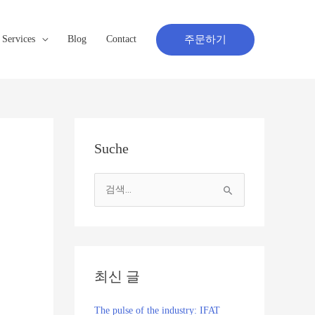
주문하기
Services
Blog
Contact
Suche
검
색
대
상
최신 글
The pulse of the industry: IFAT