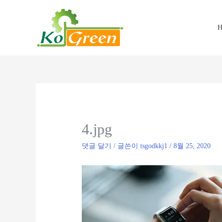
콘
텐
츠
H
로
건
너
뛰
기
4.jpg
댓글 달기
/ 글쓴이
tsgodkkj1
/
8월 25, 2020