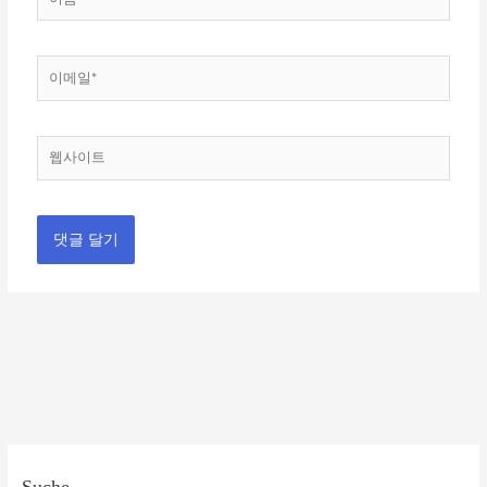
름
*
이
메
일
*
웹
사
이
트
Suche