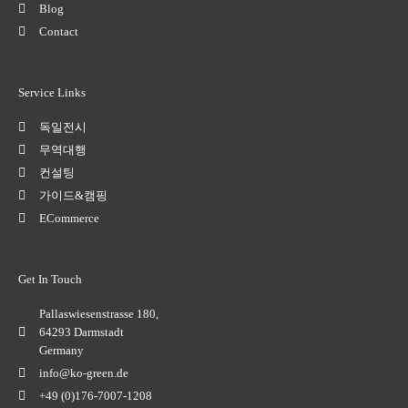
Blog
Contact
Service Links
독일전시
무역대행
컨설팅
가이드&캠핑
ECommerce
Get In Touch
Pallaswiesenstrasse 180,
64293 Darmstadt
Germany
info@ko-green.de
+49 (0)176-7007-1208