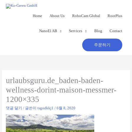
콘
텐
츠
Home
About Us
RoboCam Global
RootPlus
로
건
NanoEl AB
Services
Blog
Contact
너
뛰
기
주문하기
urlaubsguru.de_baden-baden-
wellness-dorint-maison-messmer-
1200×335
댓글 달기
/ 글쓴이
tsgodkkj1
/
6월 8, 2020