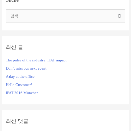
검
색
대
상
최신 글
The pulse of the industry: IFAT impact
Don’t miss our next event
A day at the office
Hello Customer!
IFAT 2016 München
최신 댓글