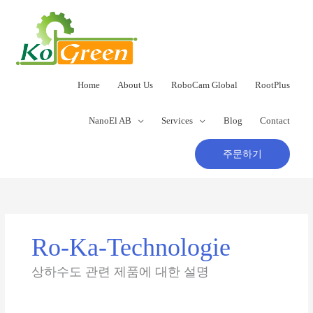
콘
텐
츠
로
건
너
Home
About Us
RoboCam Global
RootPlus
뛰
기
NanoEl AB
Services
Blog
Contact
주문하기
Ro-Ka-Technologie
상하수도 관련 제품에 대한 설명