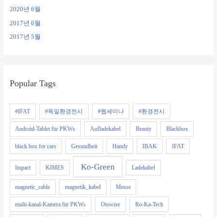
2020년 6월
2017년 6월
2017년 5월
Popular Tags
#IFAT
#독일환경전시
#웹세미나
#환경전시
Android-Tablet für PKWs
Aufladekabel
Beauty
Blackbox
black box for cars
Gesundheit
Handy
IBAK
IFAT
Ko-Green
Impact
KIMES
Ladekabel
magnetic_cable
magnetik_kabel
Messe
multi-kanal-Kamera für PKWs
Otowise
Ro-Ka-Tech