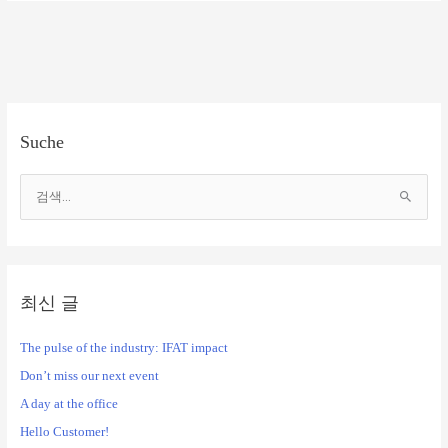
Suche
검
색
대
상
최신 글
The pulse of the industry: IFAT impact
Don’t miss our next event
A day at the office
Hello Customer!