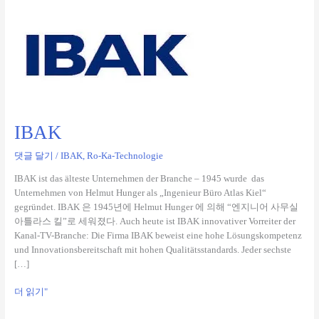
IBAK
IBAK
댓글 달기
/
IBAK
,
Ro-Ka-Technologie
IBAK ist das älteste Unternehmen der Branche – 1945 wurde das
Unternehmen von Helmut Hunger als „Ingenieur Büro Atlas Kiel“
gegründet. IBAK 은 1945년에 Helmut Hunger 에 의해 “엔지니어 사무실
아틀라스 킬”로 세워졌다. Auch heute ist IBAK innovativer Vorreiter der
Kanal-TV-Branche: Die Firma IBAK beweist eine hohe Lösungskompetenz
und Innovationsbereitschaft mit hohen Qualitätsstandards. Jeder sechste
[…]
더 읽기"