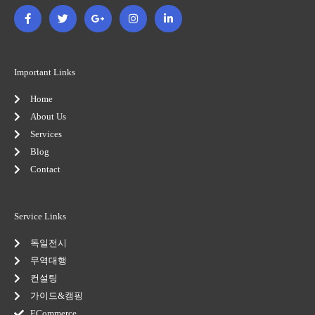
F
T
G
I
L
a
w
o
n
i
c
i
o
s
n
e
t
g
t
k
b
t
l
a
e
o
e
e
g
d
o
r
-
r
i
Important Links
k
p
a
n
-
l
m
-
Home
f
u
i
s
n
About Us
-
Services
g
Blog
Contact
Service Links
독일전시
무역대행
컨설팅
가이드&캠핑
ECommerce