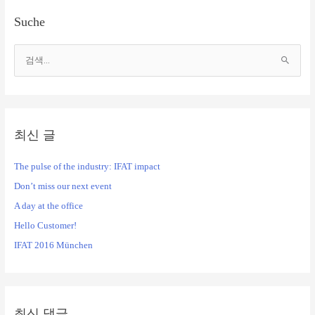
Suche
검
색
대
상
최신 글
The pulse of the industry: IFAT impact
Don’t miss our next event
A day at the office
Hello Customer!
IFAT 2016 München
최신 댓글