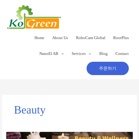
콘
텐
츠
로
건
너
Home
About Us
RoboCam Global
RootPlus
뛰
기
NanoEl AB
Services
Blog
Contact
주문하기
Beauty
Beauty