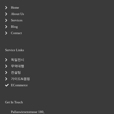
k
p
a
n
-
l
m
-
Home
f
u
i
s
n
About Us
-
Services
g
Blog
Contact
Service Links
독일전시
무역대행
컨설팅
가이드&캠핑
ECommerce
Get In Touch
Pallaswiesenstrasse 180,