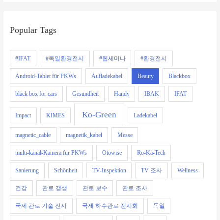
Popular Tags
#IFAT
#독일환경전시
#웹세미나
#환경전시
Android-Tablet für PKWs
Aufladekabel
Beauty
Blackbox
black box for cars
Gesundheit
Handy
IBAK
IFAT
Ko-Green
Impact
KIMES
Ladekabel
magnetic_cable
magnetik_kabel
Messe
multi-kanal-Kamera für PKWs
Otowise
Ro-Ka-Tech
Sanierung
Schönheit
TV-Inspektion
TV 조사
Wellness
건강
관로 갱생
관로 보수
관로 조사
국제 관로 기술 전시
국제 하수관로 전시회
독일