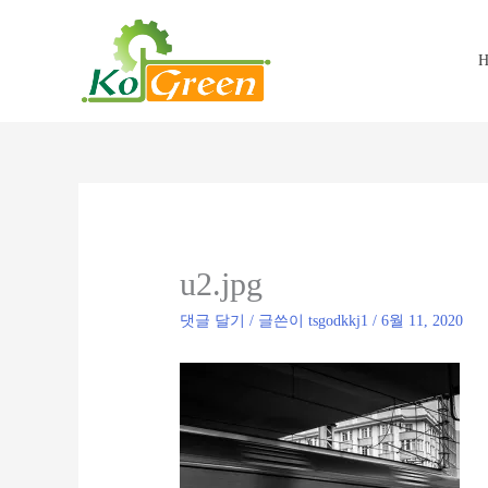
콘
텐
츠
H
로
건
너
뛰
기
u2.jpg
댓글 달기
/ 글쓴이
tsgodkkj1
/
6월 11, 2020