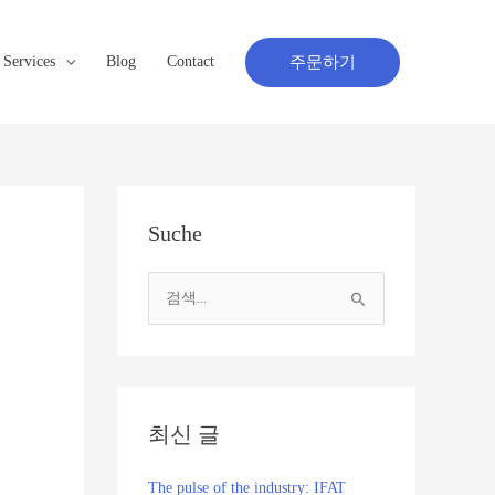
주문하기
Services
Blog
Contact
Suche
검
색
대
상
최신 글
The pulse of the industry: IFAT