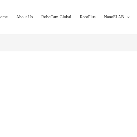
ome
About Us
RoboCam Global
RootPlus
NanoEl AB