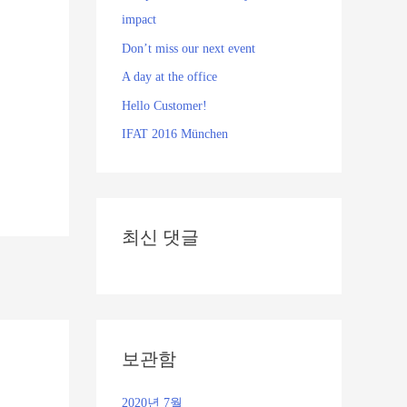
impact
Don’t miss our next event
A day at the office
Hello Customer!
IFAT 2016 München
최신 댓글
보관함
2020년 7월