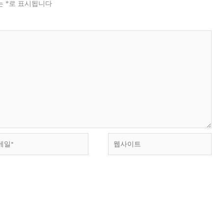
는
*
로 표시됩니다
웹
사
이
트