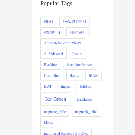
Popular Tags
#IFAT
#독일환경전시
#웹세미나
#환경전시
Android-Tablet für PKWs
Aufladekabel
Beauty
Blackbox
black box for cars
Gesundheit
Handy
IBAK
IFAT
Impact
KIMES
Ko-Green
Ladekabel
magnetic_cable
magnetik_kabel
Messe
multi-kanal-Kamera für PKWs