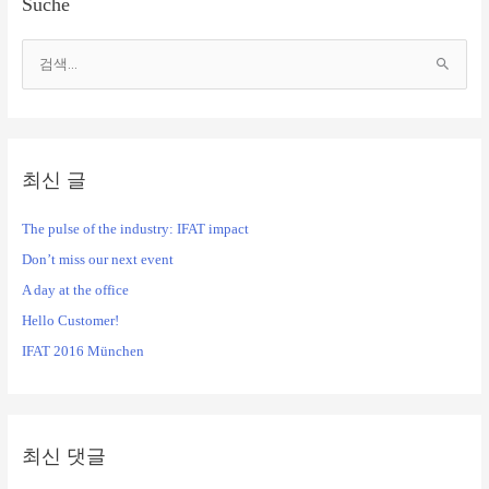
Suche
검
색
대
상
최신 글
The pulse of the industry: IFAT impact
Don’t miss our next event
A day at the office
Hello Customer!
IFAT 2016 München
최신 댓글