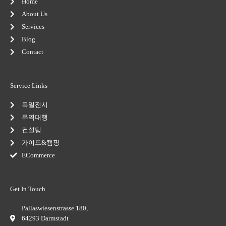
Home
f
u
i
s
n
About Us
-
Services
g
Blog
Contact
Service Links
독일전시
무역대행
컨설팅
가이드&캠핑
ECommerce
Get In Touch
Pallaswiesenstrasse 180,
64293 Darmstadt