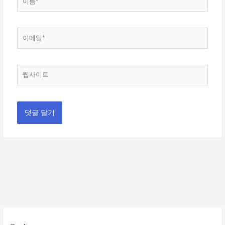
름
*
이
메
일
*
웹
사
이
트