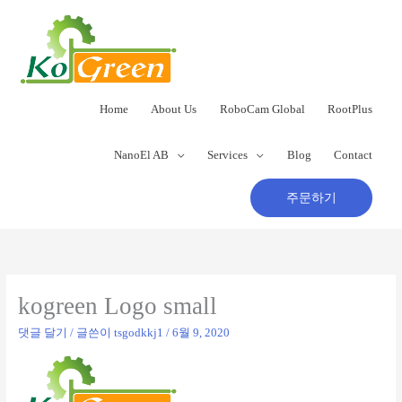
콘
텐
츠
로
건
너
Home
About Us
RoboCam Global
RootPlus
뛰
기
NanoEl AB
Services
Blog
Contact
주문하기
kogreen Logo small
댓글 달기
/ 글쓴이
tsgodkkj1
/
6월 9, 2020