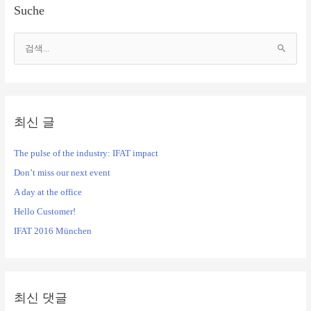
Suche
검
색
대
상
최신 글
The pulse of the industry: IFAT impact
Don’t miss our next event
A day at the office
Hello Customer!
IFAT 2016 München
최신 댓글