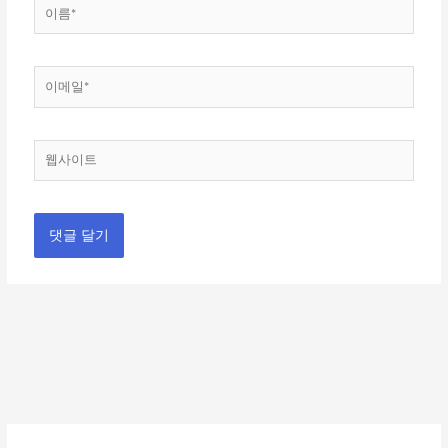
이
름
*
이
메
일
*
웹
사
이
트