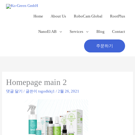
콘
텐
츠
Home
About Us
RoboCam Global
RootPlus
로
건
NanoEl AB
Services
Blog
Contact
너
뛰
기
주문하기
Homepage main 2
댓글 달기
/ 글쓴이
tsgodkkj1
/
2월 26, 2021