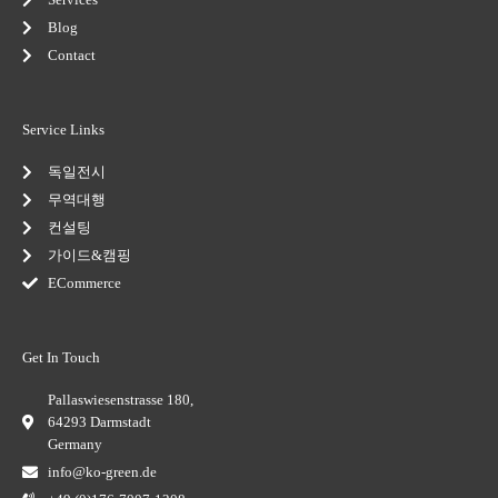
g
Blog
Contact
Service Links
독일전시
무역대행
컨설팅
가이드&캠핑
ECommerce
Get In Touch
Pallaswiesenstrasse 180,
64293 Darmstadt
Germany
info@ko-green.de