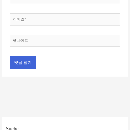
름
*
이
메
일
*
웹
사
이
트
Suche