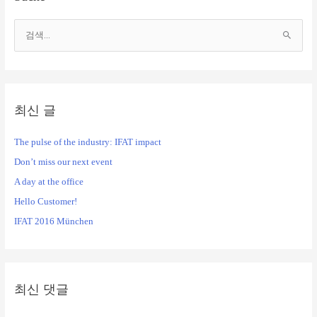
검
색
대
상
최신 글
The pulse of the industry: IFAT impact
Don’t miss our next event
A day at the office
Hello Customer!
IFAT 2016 München
최신 댓글