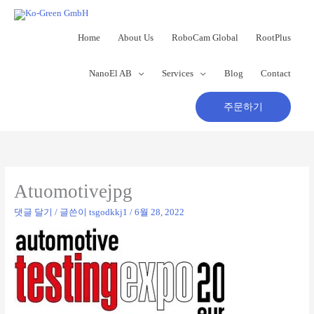
콘
텐
츠
Home
About Us
RoboCam Global
RootPlus
로
건
NanoEl AB
Services
Blog
Contact
너
뛰
기
주문하기
Atuomotivejpg
댓글 달기
/ 글쓴이
tsgodkkj1
/
6월 28, 2022